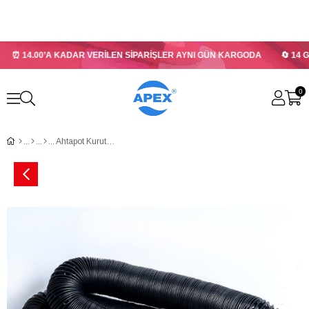
⏰ 14.00’A KADAR VERİLEN SİPARİŞLER AYNI GÜN KARGODA
🔄 14 G
0
Ahtapot Kurutma Hortumu