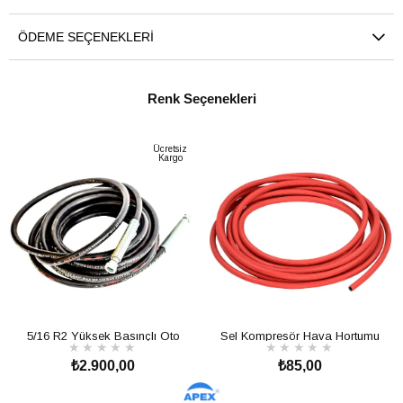
ÖDEME SEÇENEKLERI
Renk Seçenekleri
Ücretsiz
Kargo
5/16 R2 Yüksek Basınçlı Oto
Sel Kompresör Hava Hortumu
★
★
★
★
★
★
★
★
★
★
Yıkama Hortumu – 350 Bar Basınç
8mm Kırmızı 1 Metre
₺2.900,00
₺85,00
SEPETE EKLE
SEPETE EKLE