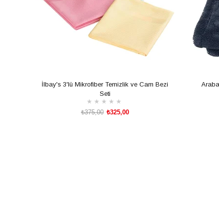
İlbay's 3'lü Mikrofiber Temizlik ve Cam Bezi
Araba
Seti
★
★
★
★
★
₺375,00
₺325,00
SEPETE EKLE