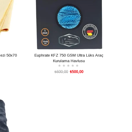
Bezi 50x70
Euphrate KFZ 750 GSM Ultra Lüks Araç
Kurulama Havlusu
★
★
★
★
★
₺600,00
₺500,00
SEPETE EKLE