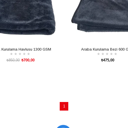
 Kurulama Havlusu 1300 GSM
Araba Kurulama Bezi 600
★
★
★
★
★
★
★
★
★
★
₺850,00
₺700,00
₺475,00
SEPETE EKLE
SEPETE EKLE
1