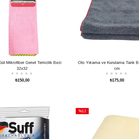
 Gül Mikrofiber Genel Temizlik Bezi
Oto Yıkama ve Kurulama Tank B
32x32
cm
★
★
★
★
★
★
★
★
★
★
₺150,00
₺175,00
SEPETE EKLE
SEPETE EKLE
%12
İndirim
%12İndirim