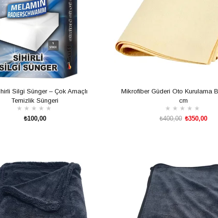
ihirli Silgi Sünger – Çok Amaçlı
Mikrofiber Güderi Oto Kurulama 
Temizlik Süngeri
cm
★
★
★
★
★
★
★
★
★
★
₺100,00
₺400,00
₺350,00
SEPETE EKLE
SEPETE EKLE
m