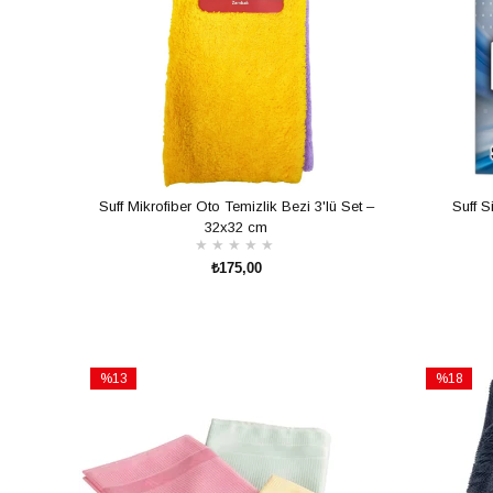
Suff Mikrofiber Oto Temizlik Bezi 3'lü Set –
Suff S
32x32 cm
★
★
★
★
★
₺175,00
SEPETE EKLE
%13
%18
İndirim
İndirim
%13İndirim
%18İndiri