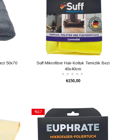
ezi 50x70
Suff Mikrofiber Halı-Koltuk Temizlik Bezi
40x40cm
★
★
★
★
★
₺150,00
SEPETE EKLE
%17
İndirim
%17İndirim