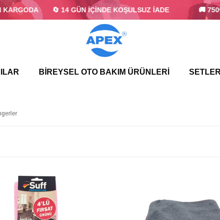
ARGODA
🔄 14 GÜN İÇİNDE KOŞULSUZ İADE
🚚 750₺ Ü
ILAR
BİREYSEL OTO BAKIM ÜRÜNLERİ
SETLER
ngerler