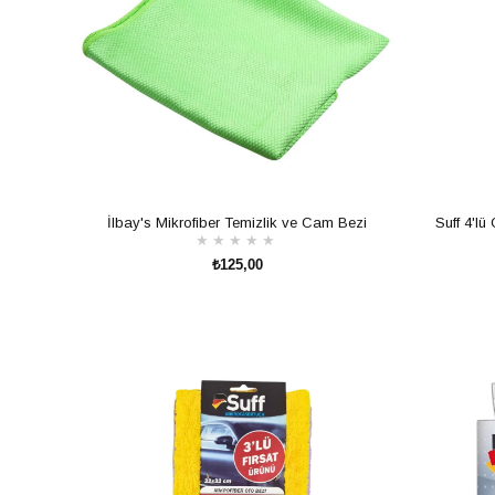
İlbay's Mikrofiber Temizlik ve Cam Bezi
Suff 4'lü
★
★
★
★
★
₺125,00
SEPETE EKLE