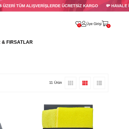
ZERİ TÜM ALIŞVERİŞLERDE ÜCRETSİZ KARGO
💸 HAVALE İLE
Üye Girişi
0
0
 & FIRSATLAR
11 Ürün