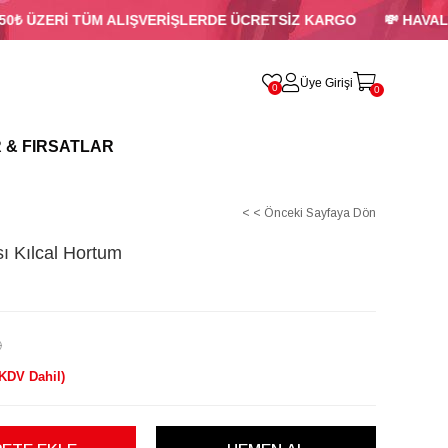
0₺ ÜZERİ TÜM ALIŞVERİŞLERDE ÜCRETSİZ KARGO
💸 HAVALE
Üye Girişi
0
0
 & FIRSATLAR
< < Önceki Sayfaya Dön
ı Kılcal Hortum
)
(KDV Dahil)