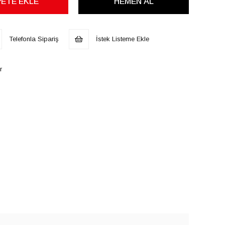
Telefonla Sipariş
İstek Listeme Ekle
r