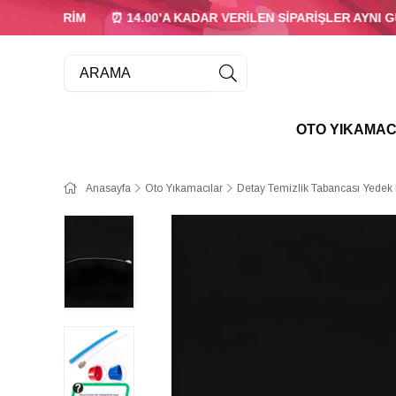
 %5 İNDİRİM
⏰ 14.00’A KADAR VERİLEN SİPARİŞLER AYNI G
OTO YIKAMAC
Anasayfa
Oto Yıkamacılar
Detay Temizlik Tabancası Yedek 