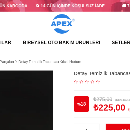
ÜN KARGODA
🔄 14 GÜN İÇİNDE KOŞULSUZ İADE
🚚 75
ILAR
BİREYSEL OTO BAKIM ÜRÜNLERİ
SETLER
Parçaları
Detay Temizlik Tabancası Kılcal Hortum
Detay Temizlik Tabancas
₺275,00
(KDV Dahil
18
%
₺225,00
İndirim