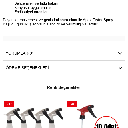
Bahçe işleri ve bitki bakımı
Kimyasal uygulamalar
Endüstriyel ortamlar
Dayanıklı malzemesi ve geniş kullanım alanı ile Apex Fısfıs Sprey
Başlığı, günlük işlerinizi hızlandırır ve verimliliğinizi artırır.
YORUMLAR
(0)
ÖDEME SEÇENEKLERI
Renk Seçenekleri
%18
%8
İndirim
İndirim
%18İndirim
%8İndirim