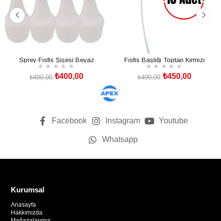
Sprey Fısfıs Şişesi Beyaz
Fısfıs Başlığı Toptan Kırmızı
★
★
★
★
★
★
★
★
★
★
₺400,00
₺450,00
₺490,00
₺490,00
SEPETE EKLE
SEPETE EKLE
Facebook
Instagram
Youtube
Whatsapp
Kurumsal
Anasayfa
Hakkımızda
Mağazalarımız