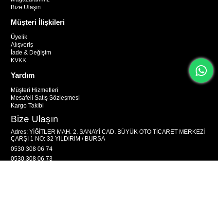
Bize Ulaşın
Müşteri İlişkileri
Üyelik
Alışveriş
İade & Değişim
KVKK
Yardım
Müşteri Hizmetleri
Mesafeli Satış Sözleşmesi
Kargo Takibi
Bize Ulaşın
Adres: YİĞİTLER MAH. 2. SANAYİ CAD. BÜYÜK OTO TİCARET MERKEZİ
ÇARŞI 1 NO: 32 YILDIRIM / BURSA
0530 308 06 74
0530 308 06 73
© 2025
otokuaformarket.com
- Tüm Hakları Saklıdır.