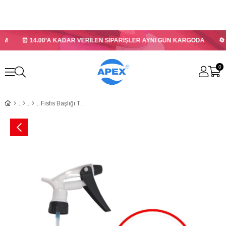
M
⏰ 14.00’A KADAR VERİLEN SİPARİŞLER AYNI GÜN KARGODA
🔄 
0
Fısfıs Başlığı Toptan Beyaz