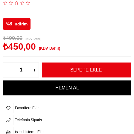
8
%
İndirim
₺490,00
(KDV Dahil)
₺450,00
(KDV Dahil)
Favorilere Ekle
Telefonla Sipariş
İstek Listeme Ekle