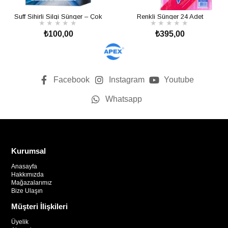
Suff Sihirli Silgi Sünger – Çok
Renkli Sünger 24 Adet
★
★
★
★
★
★
★
★
★
★
Amaçlı Temizlik Süngeri
₺100,00
₺395,00
SEPETE EKLE
SEPETE EKLE
Facebook
Instagram
Youtube
Whatsapp
Kurumsal
Anasayfa
Hakkımızda
Mağazalarımız
Bize Ulaşın
Müşteri İlişkileri
Üyelik