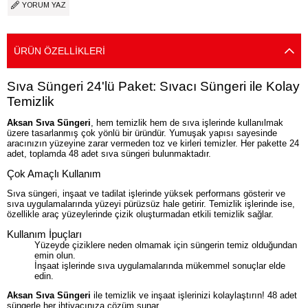
YORUM YAZ
ÜRÜN ÖZELLIKLERI
Sıva Süngeri 24'lü Paket: Sıvacı Süngeri ile Kolay
Temizlik
Aksan Sıva Süngeri
, hem temizlik hem de sıva işlerinde kullanılmak
üzere tasarlanmış çok yönlü bir üründür. Yumuşak yapısı sayesinde
aracınızın yüzeyine zarar vermeden toz ve kirleri temizler. Her pakette 24
adet, toplamda 48 adet sıva süngeri bulunmaktadır.
Çok Amaçlı Kullanım
Sıva süngeri, inşaat ve tadilat işlerinde yüksek performans gösterir ve
sıva uygulamalarında yüzeyi pürüzsüz hale getirir. Temizlik işlerinde ise,
özellikle araç yüzeylerinde çizik oluşturmadan etkili temizlik sağlar.
Kullanım İpuçları
Yüzeyde çiziklere neden olmamak için süngerin temiz olduğundan
emin olun.
İnşaat işlerinde sıva uygulamalarında mükemmel sonuçlar elde
edin.
Aksan Sıva Süngeri
ile temizlik ve inşaat işlerinizi kolaylaştırın! 48 adet
süngerle her ihtiyacınıza çözüm sunar.