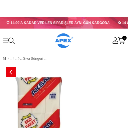
⏰ 14.00’A KADAR VERİLEN SİPARİŞLER AYNI GÜN KARGODA
🔄 14 
0
Sıva Süngeri 24'lü 2 Adet